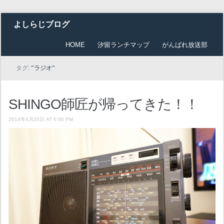
よしらじブログ
HOME
汐留ランチマップ
がんばれ放送部
タグ:
"ラジオ"
SHINGO師匠が帰ってきた！！
2014年4月20日 AT 6:00 PM