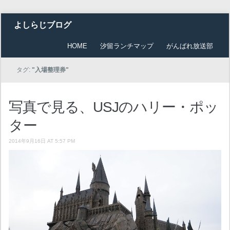
よしらじブログ
HOME
汐留ランチマップ
がんばれ放送部
タグ:
"入場整理券"
写真で見る、USJのハリー・ポッ
ター
2014年9月16日 AT 5:57 PM