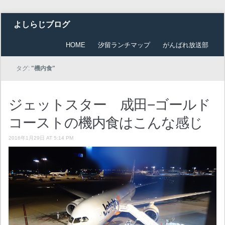
よしらじブログ
HOME
汐留ランチマップ
がんばれ放送部
タグ:
"機内食"
ジェットスター 成田−ゴールド
コーストの機内食はこんな感じ
2016年1月29日 AT 5:14 PM