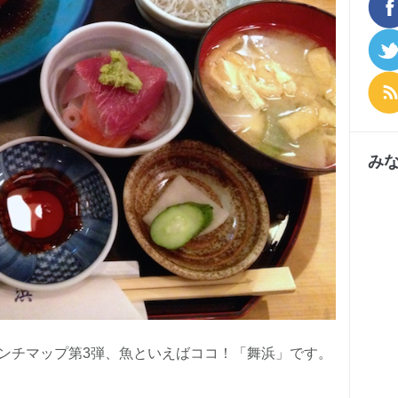
み
ンチマップ第3弾、魚といえばココ！「舞浜」です。