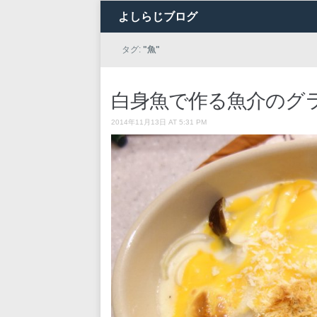
よしらじブログ
タグ:
"魚"
白身魚で作る魚介のグ
2014年11月13日 AT 5:31 PM