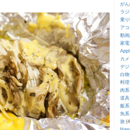
がん
ラジ
乗り
アコ
動画
家電
Appl
カメ
デジ
白物
料理
肉系
道具
飯系
魚系
旅
(4
Hawa