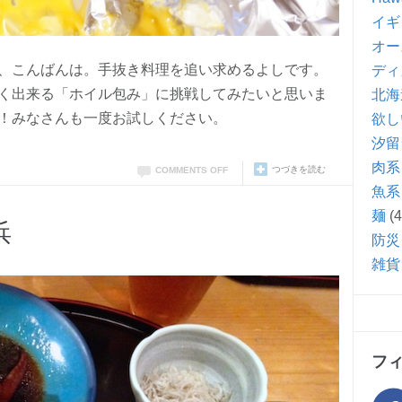
イギ
オー
、こんばんは。手抜き料理を追い求めるよしです。
ディ
く出来る「ホイル包み」に挑戦してみたいと思いま
北海
！みなさんも一度お試しください。
欲し
汐留
肉系
つづきを読む
COMMENTS OFF
魚系
麺
(4
浜
防災
雑貨
フ