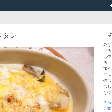
ラタン
「
みな
いろ
も作
ろい
旅や
ど…
物欲
欲し
な使
さら
ご意