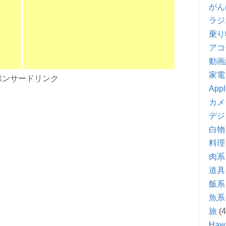
がん
ラジ
乗り
アコ
動画
家電
ポンサードリンク
Appl
カメ
デジ
白物
料理
肉系
道具
飯系
魚系
旅
(4
Hawa