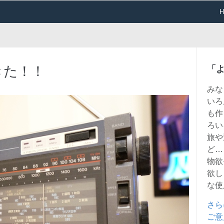
きた！！
「
みな
いろ
も作
ろい
旅や
ど…
物欲
欲し
な使
さら
ご意