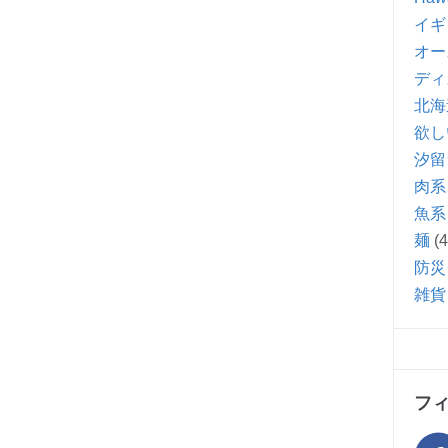
イギ
オー
ディ
北海
欲し
汐留
肉系
魚系
麺
(4
防災
雑貨
フ