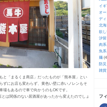
イギ
オー
ディ
北海
欲し
汐留
肉系
魚系
麺
(4
防災
雑貨
もと「まるくま商店」だったものが「熊本屋」とい
らずにお店も変わらず、黄色い壁に赤いノレンもそ
車場もあるので車で向かうのもOKです。
フ
お店とは関係のない居酒屋があったから変えたのでしょ