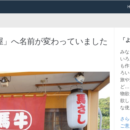
屋」へ名前が変わっていました
「
みな
いろ
も作
ろい
旅や
ど…
物欲
欲し
な使
さら
ご意