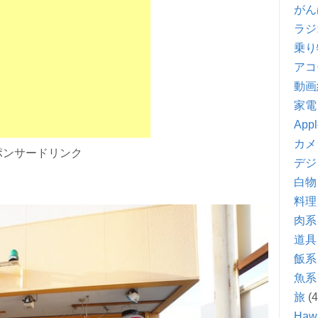
がん
ラジ
乗り
アコ
動画
家電
Appl
カメ
ポンサードリンク
デジ
白物
料理
肉系
道具
飯系
魚系
旅
(4
Hawa