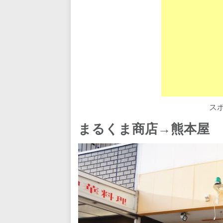
ス
まるくま商店→熊本屋