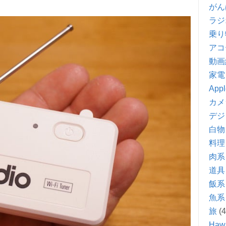
がん
ラジ
乗り
アコ
動画
家電
Appl
カメ
デジ
白物
料理
肉系
道具
飯系
魚系
旅
(4
Hawa