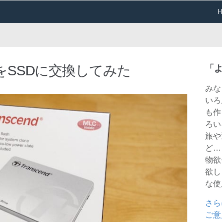
をSSDに交換してみた
「
みな
いろ
も作
ろい
旅や
ど…
物欲
欲し
な使
さら
ご意