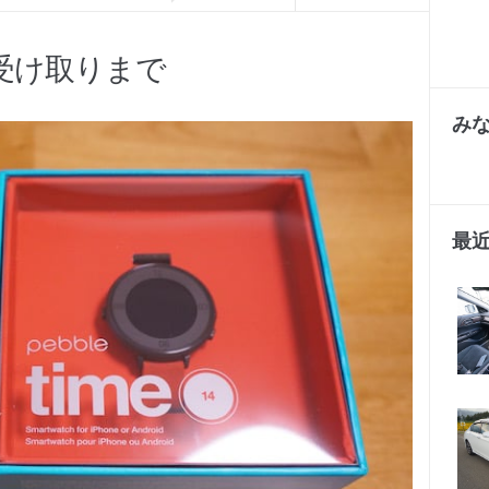
方と受け取りまで
み
最