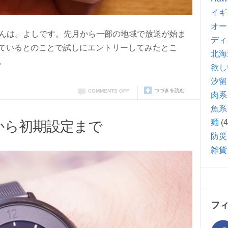
イギ
オー
んは。よしです。先月から一部の地域で放送が始ま
ディ
布しているとのことで試しにエントリーしてみたとこ
北海
。
欲し
汐留
つづきを読む
COMMENTS OFF
肉系
魚系
麺
(4
の儀から初期設定まで
防災
雑貨
フ