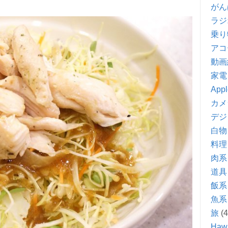
がん
ラジ
乗り
アコ
動画
家電
Appl
カメ
デジ
白物
料理
肉系
道具
飯系
魚系
旅
(4
Hawa