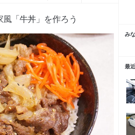
家風「牛丼」を作ろう
み
最