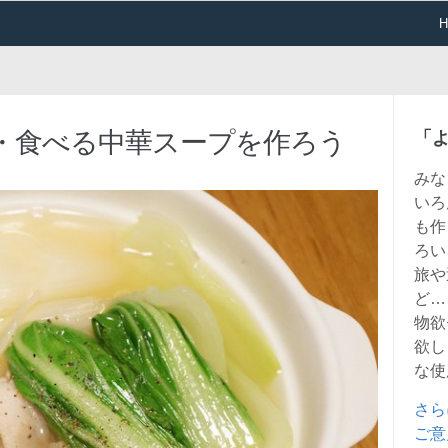
・食べる中華スープを作ろう
「
みな
いろ
も作
ろい
旅や
ど…
物欲
欲し
な使
さら
ご意