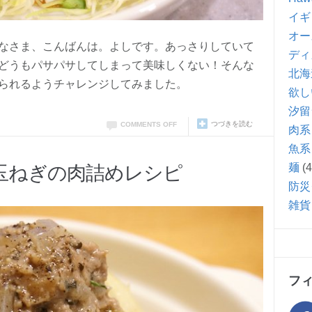
イギ
オー
なさま、こんばんは。よしです。あっさりしていて
ディ
どうもパサパサしてしまって美味しくない！そんな
北海
られるようチャレンジしてみました。
欲し
汐留
つづきを読む
COMMENTS OFF
肉系
魚系
麺
(4
玉ねぎの肉詰めレシピ
防災
雑貨
フ