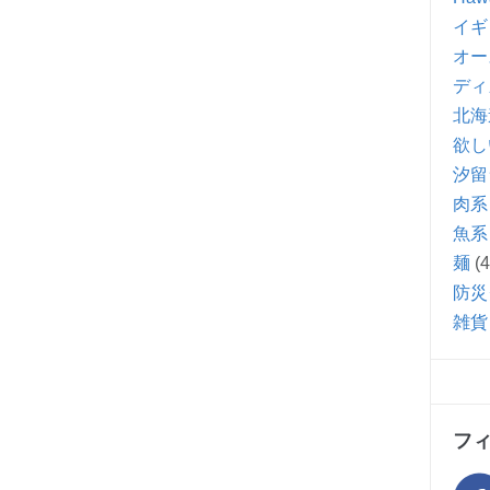
イギ
オー
ディ
北海
欲し
汐留
肉系
魚系
麺
(4
防災
雑貨
フ