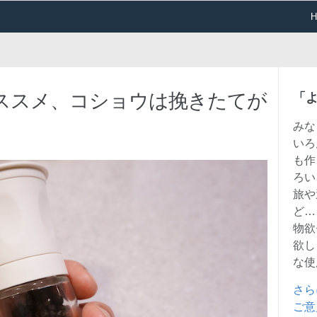
ススメ、コショウは挽きたてが
「
みな
いろ
も作
ろい
旅や
ど…
物欲
欲し
な使
さら
ご意