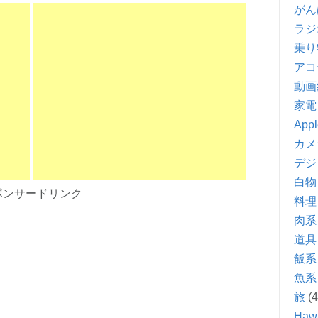
がん
ラジ
乗り
アコ
動画
家電
Appl
カメ
デジ
白物
ポンサードリンク
料理
肉系
道具
飯系
魚系
旅
(4
Hawa