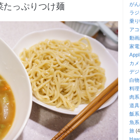
がん
菜たっぷりつけ麺
ラジ
乗り
アコ
動画
家電
Appl
カメ
デジ
白物
料理
肉系
道具
飯系
魚系
旅
(4
Hawa