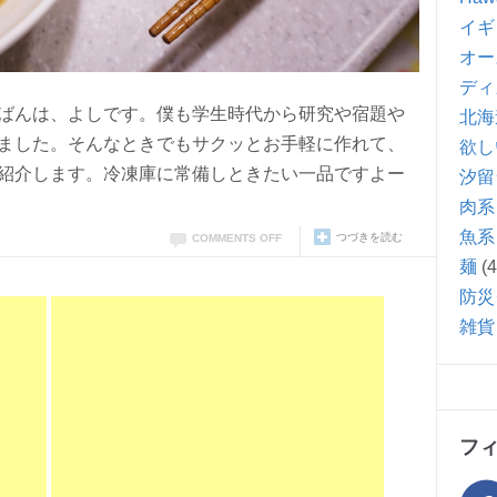
イギ
オー
ディ
ばんは、よしです。僕も学生時代から研究や宿題や
北海
ました。そんなときでもサクッとお手軽に作れて、
欲し
紹介します。冷凍庫に常備しときたい一品ですよー
汐留
肉系
魚系
つづきを読む
COMMENTS OFF
麺
(4
防災
雑貨
フ