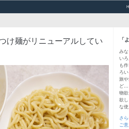
凍つけ麺がリニューアルしてい
「
みな
いろ
も作
ろい
旅や
ど…
物欲
欲し
な使
さら
ご意