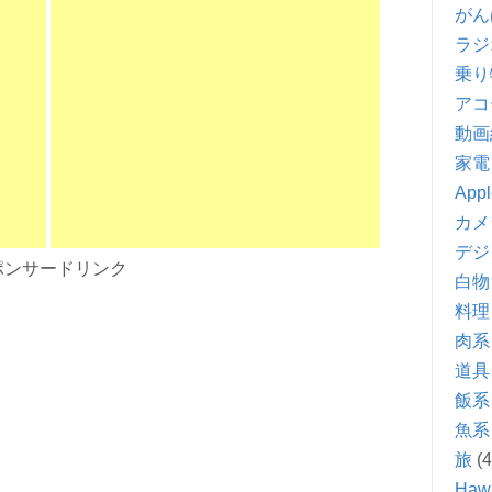
がん
ラジ
乗り
アコ
動画
家電
Appl
カメ
デジ
ポンサードリンク
白物
料理
肉系
道具
飯系
魚系
旅
(4
Hawa