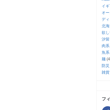
イギ
オー
ディ
北海
欲し
汐留
肉系
魚系
麺
(4
防災
雑貨
フ