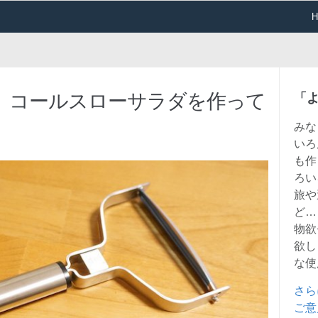
、コールスローサラダを作って
「
みな
いろ
も作
ろい
旅や
ど…
物欲
欲し
な使
さら
ご意