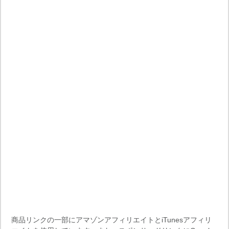
商品リンクの一部にアマゾンアフィリエイトとiTunesアフィリ