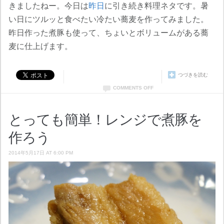
きましたねー。今日は
昨日
に引き続き料理ネタです。暑
い日にツルッと食べたい冷たい蕎麦を作ってみました。
昨日作った煮豚も使って、ちょいとボリュームがある蕎
麦に仕上げます。
つづきを読む
COMMENTS OFF
とっても簡単！レンジで煮豚を
作ろう
2014年5月17日 AT 6:00 PM