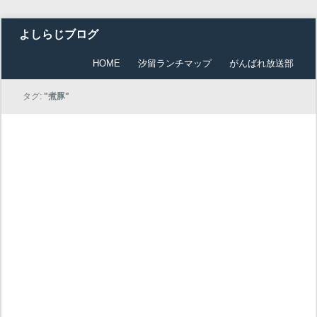
よしらじブログ
HOME
汐留ランチマップ
がんばれ放送部
タグ:
"煮豚"