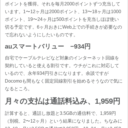
ポイントを獲得。それを毎月2000ポイントずつ充当して
います。1〜12ヶ月は2000ポイント、13〜18ヶ月は1000
ポイント、19〜24ヶ月は500ポイントを充当しほぼ使い
切る予定です。6ヶ月おきにWeb上での手続きが必要なの
で忘れないようにしたいものです。
auスマートバリュー −934円
自宅でケーブルテレビなど対象のインターネット回線を
契約していると使える割引です。ウチがこれに対応して
いるので、永年934円引きになります。余談ですが
Docomoも間もなく固定回線割引を始めるそうなので気に
なるところ。
月々の支払は通話料込み、1,959円
計算すると、通話し放題と3.5GBの通信料で、1,959円
（別税、2〜12ヶ月）という結果になりました。ちなみに