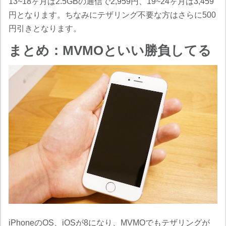
13~18ヶ月は2.5GBの通信で2,959円、19~24ヶ月は3,459
円となります。ちなみにテザリング不要な方はさらに500
円引きとなります。
まとめ：MVMOといい勝負してる
iPhoneのOS、iOSが8になり、MVMOでもテザリングが