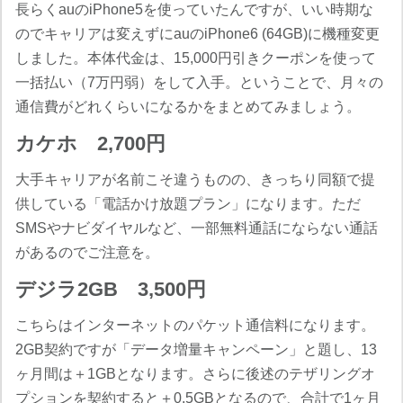
長らくauのiPhone5を使っていたんですが、いい時期な
のでキャリアは変えずにauのiPhone6 (64GB)に機種変更
しました。本体代金は、15,000円引きクーポンを使って
一括払い（7万円弱）をして入手。ということで、月々の
通信費がどれくらいになるかをまとめてみましょう。
カケホ 2,700円
大手キャリアが名前こそ違うものの、きっちり同額で提
供している「電話かけ放題プラン」になります。ただ
SMSやナビダイヤルなど、一部無料通話にならない通話
があるのでご注意を。
デジラ2GB 3,500円
こちらはインターネットのパケット通信料になります。
2GB契約ですが「データ増量キャンペーン」と題し、13
ヶ月間は＋1GBとなります。さらに後述のテザリングオ
プションを契約すると＋0.5GBとなるので、合計で1ヶ月