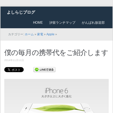
よしらじブログ
HOME
汐留ランチマップ
がんばれ放送部
カテゴリー:
ホーム
»
家電
»
Apple
»
僕の毎月の携帯代をご紹介します
2014年11月11日