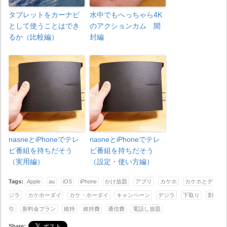
タブレットをカーナビ
水中でもへっちゃら4K
として使うことはでき
のアクションカム 開
るか（比較編）
封編
nasneとiPhoneでテレ
nasneとiPhoneでテレ
ビ番組を持ちだそう
ビ番組を持ちだそう
（実用編）
（設定・使い方編）
Tags:
Apple
au
iOS
iPhone
かけ放題
アプリ
カケホ
カケホとデ
ジラ
カケホーダイ
カケ・ホーダイ
キャンペーン
デジラ
下取り
割
引
新料金プラン
維持
維持費
通信費
電話し放題
Share: