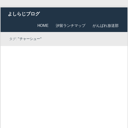
よしらじブログ
HOME
汐留ランチマップ
がんばれ放送部
タグ:
"チャーシュー"