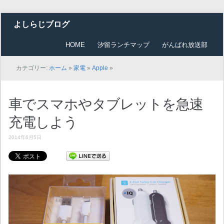
よしらじブログ
HOME
汐留ランチマップ
がんばれ放送部
カテゴリー:
ホーム
»
家電
»
Apple
»
車でスマホやタブレットを急速
充電しよう
2014年6月5日