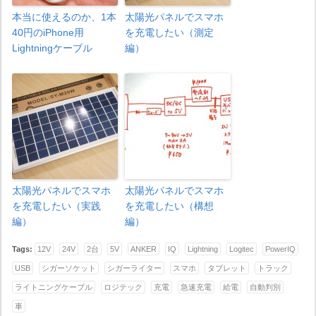
本当に使えるのか、1本
太陽光パネルでスマホ
40円のiPhone用
を充電したい（測定
Lightningケーブル
編）
太陽光パネルでスマホ
太陽光パネルでスマホ
を充電したい（実践
を充電したい（構想
編）
編）
Tags:
12V
24V
2台
5V
ANKER
IQ
Lightning
Logitec
PowerIQ
USB
シガーソケット
シガーライター
スマホ
タブレット
トラック
ライトニングケーブル
ロジテック
充電
急速充電
給電
自動判別
車