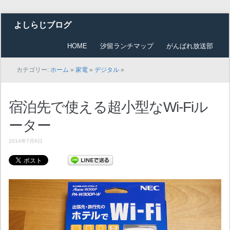
よしらじブログ
HOME
汐留ランチマップ
がんばれ放送部
カテゴリー:
ホーム
»
家電
»
デジタル
»
宿泊先で使える超小型なWi-Fiル
ーター
2014年7月6日