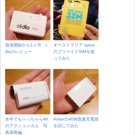
放送開始から1ヶ月、i-
オーストラリア optus
dioのレビュー
のプリペイドSIMを使
ってみた
水中でもへっちゃら4K
Ankerの40W急速充電器
のアクションカム 写
を試してみた
真画角編