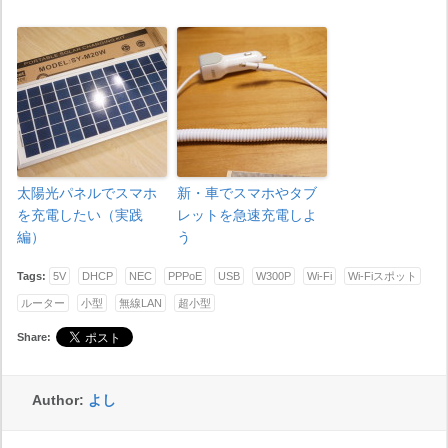
太陽光パネルでスマホ
新・車でスマホやタブ
を充電したい（実践
レットを急速充電しよ
編）
う
Tags:
5V
DHCP
NEC
PPPoE
USB
W300P
Wi-Fi
Wi-Fiスポット
ルーター
小型
無線LAN
超小型
Share:
Author:
よし