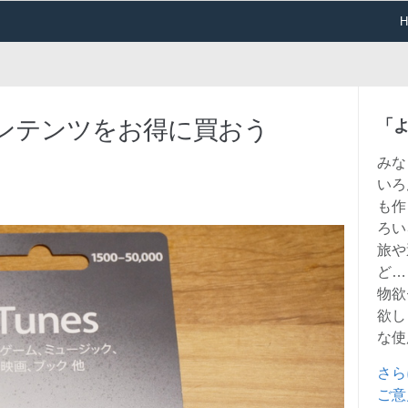
reのコンテンツをお得に買おう
「
みな
いろ
も作
ろい
旅や
ど…
物欲
欲し
な使
さら
ご意