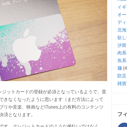
イギ
オー
ディ
北海
欲し
汐留
肉系
魚系
麺
(4
防災
雑貨
クレジットカードの登録が必須となっているようで、昔
できなくなったように思います（まだ方法によって
リや音楽、映画などiTunes上の有料のコンテンツ
フ
決済となります。
ードです。クレジットカードのような後払いではなく、