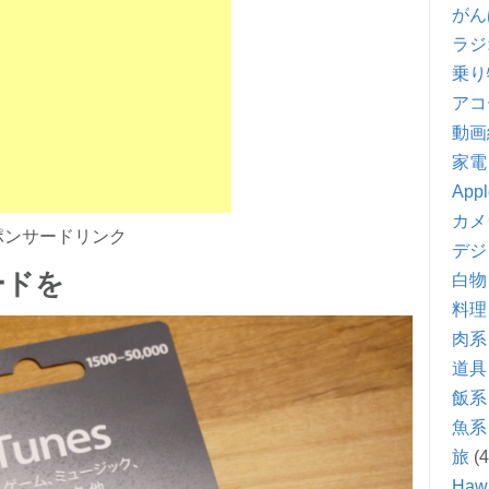
がん
ラジ
乗り
アコ
動画
家電
Appl
カメ
ポンサードリンク
デジ
ードを
白物
料理
肉系
道具
飯系
魚系
旅
(4
Hawa