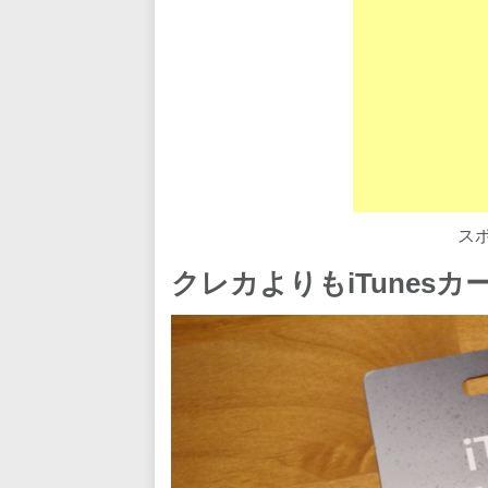
ス
クレカよりもiTunesカ