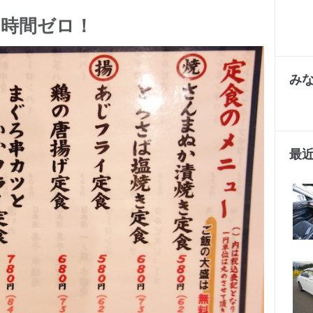
ち時間ゼロ！
み
最