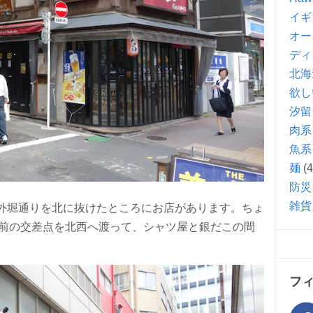
イギ
オー
ディ
北海
欲し
汐留
肉系
魚系
麺
(4
防災
雑貨
。外堀通りを北に抜けたところにお店があります。ちょ
前の交差点を北西へ渡って、シャツ屋と銀だこの間
フ