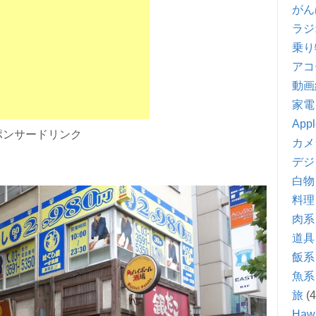
がん
ラジ
乗り
アコ
動画
家電
Appl
ポンサードリンク
カメ
デジ
白物
料理
肉系
道具
飯系
魚系
旅
(4
Hawa