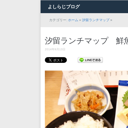
よしらじブログ
カテゴリー:
ホーム
»
汐留ランチマップ
»
汐留ランチマップ 鮮魚
2014年9月13日