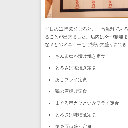
平日の12時30分ごろと、一番混雑で
ることが出来ました。店内は8〜9割埋
な？どのメニューもご飯が大盛りにでき
さんまぬか漬け焼き定食
とろさば塩焼き定食
あじフライ定食
鶏の唐揚げ定食
まぐろ串カツといかフライ定食
とろさば味噌煮定食
刺身五点盛り定食