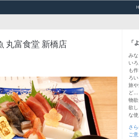
 丸富食堂 新橋店
「
みな
いろ
も作
ろい
旅や
ど…
物欲
欲し
な使
さら
ご意