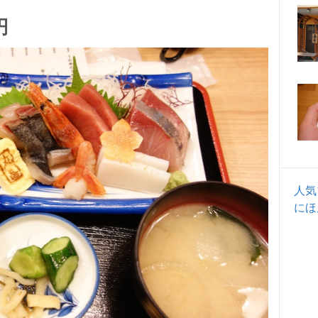
円
人気
にほ