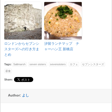
ロンドンからセブンシ
汐留ランチマップ チ
スターズへの行き方ま
ャーハン王 新橋店
とめ
Tags:
Saltmarsh
seven sisters
sevensisters
カフェ
セブンシスターズ
昼食
Share:
Author:
よし