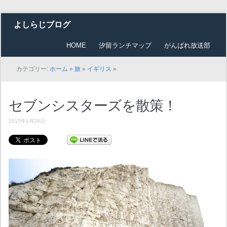
よしらじブログ
HOME
汐留ランチマップ
がんばれ放送部
カテゴリー:
ホーム
»
旅
»
イギリス
»
セブンシスターズを散策！
2015年1月29日