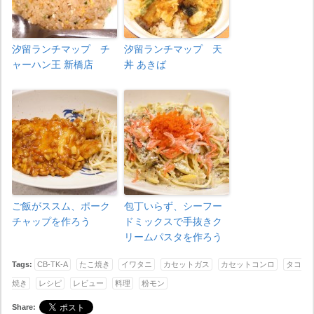
汐留ランチマップ チ
汐留ランチマップ 天
ャーハン王 新橋店
丼 あきば
ご飯がススム、ポーク
包丁いらず、シーフー
チャップを作ろう
ドミックスで手抜きク
リームパスタを作ろう
Tags:
CB-TK-A
たこ焼き
イワタニ
カセットガス
カセットコンロ
タコ
焼き
レシピ
レビュー
料理
粉モン
Share: