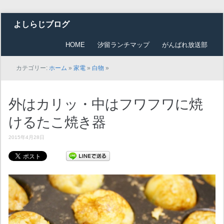
よしらじブログ
HOME
汐留ランチマップ
がんばれ放送部
カテゴリー:
ホーム
»
家電
»
白物
»
外はカリッ・中はフワフワに焼
けるたこ焼き器
2015年4月28日