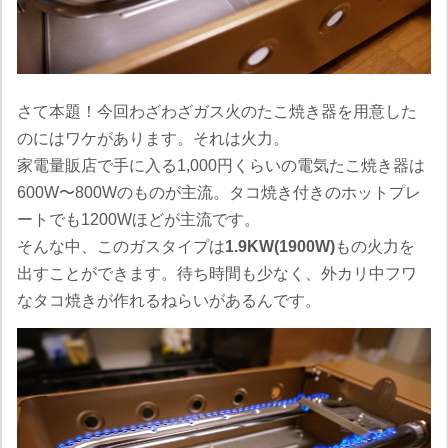
さて本題！今回わざわざガス火のたこ焼き器を用意した
のにはワケがあります。それは火力。
家電量販店で手に入る1,000円くらいの電気たこ焼き器は
600W〜800Wのものが主流。タコ焼き付きのホットプレ
ートでも1200Wほどが主流です。
そんな中、このガスタイプは
1.9KW(1900W)
もの火力を
出すことができます。待ち時間も少なく、外カリ中フワ
なタコ焼きが作れるねらいがあるんです。