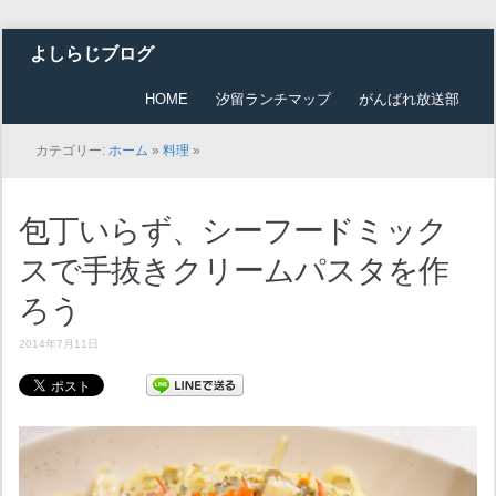
よしらじブログ
HOME
汐留ランチマップ
がんばれ放送部
カテゴリー:
ホーム
»
料理
»
包丁いらず、シーフードミック
スで手抜きクリームパスタを作
ろう
2014年7月11日