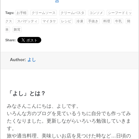
器
Tags:
お手軽
クリームソース
クリームパスタ
コンソメ
シーフードミッ
クス
スパゲッティ
マイタケ
レシピ
冷凍
手抜き
料理
牛乳
簡
単
舞茸
Share:
Author:
よし
「よし」とは？
みなさんこんにちは、よしです。
いろんな方のブログを見ているうちに自分でも作ってみ
たくなりました。更新しながらいろいろ勉強していきま
す。
旅や適当料理、美味しいお店を見つけた時など…日頃の