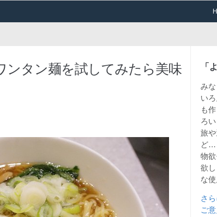
ワンタン麺を試してみたら美味
「
みな
いろ
も作
ろい
旅や
ど…
物欲
欲し
な使
さら
ご意