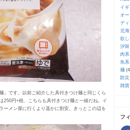
イギ
オー
ディ
北海
欲し
汐留
肉系
魚系
麺
(4
防災
雑貨
麺」です。以前ご紹介した具付きつけ麺と同じくら
は250円+税、こちらも具付きつけ麺と一緒だね。イ
ラーメン屋に行くより遥かに割安。きっとこの辺を
フ