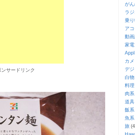
がん
ラジ
乗り
アコ
動画
家電
Appl
カメ
デジ
ポンサードリンク
白物
料理
肉系
道具
飯系
魚系
旅
(4
Hawa