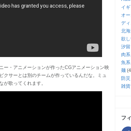
イギ
オー
ディ
北海
欲し
汐留
肉系
魚系
ニー・アニメーションが作ったCGアニメーション映
麺
(4
ピクサーとは別のチームが作っているんだな。ミュ
防災
なが歌ってくれます。
雑貨
フ