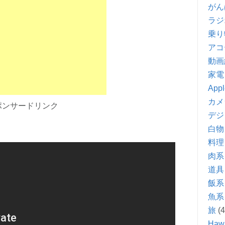
がん
ラジ
乗り
アコ
動画
家電
Appl
カメ
ポンサードリンク
デジ
白物
料理
肉系
道具
飯系
魚系
旅
(4
Hawa