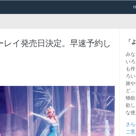
ーレイ発売日決定。早速予約し
「
みな
いろ
も作
ろい
旅や
ど…
物欲
欲し
な使
さら
ご意