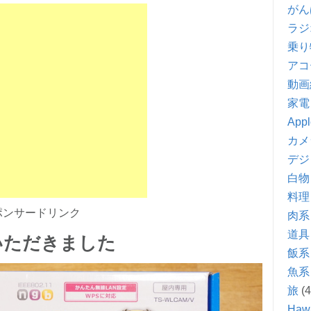
がん
ラジ
乗り
アコ
動画
家電
Appl
カメ
デジ
白物
料理
ポンサードリンク
肉系
道具
いただきました
飯系
魚系
旅
(4
Hawa