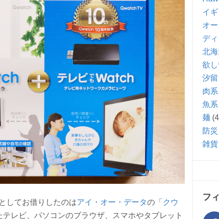
イギ
オー
ディ
北海
欲し
汐留
肉系
魚系
麺
(4
防災
雑貨
フ
としてお借りしたのは
アイ・オー・データ
の「
クウ
いたテレビ、パソコンのブラウザ、スマホやタブレット