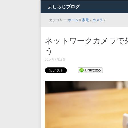
よしらじブログ
カテゴリー:
ホーム
»
家電
»
カメラ
»
ネットワークカメラで
う
2014年7月13日