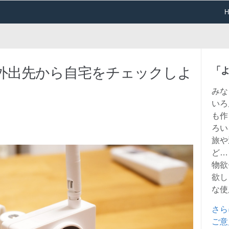
外出先から自宅をチェックしよ
「
みな
いろ
も作
ろい
旅や
ど…
物欲
欲し
な使
さら
ご意