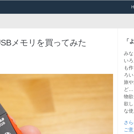
SBメモリを買ってみた
「
みな
いろ
も作
ろい
旅や
ど…
物欲
欲し
な使
さら
ご意