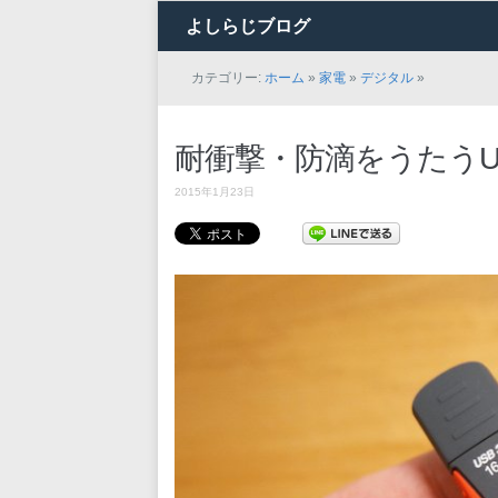
よしらじブログ
カテゴリー:
ホーム
»
家電
»
デジタル
»
耐衝撃・防滴をうたうU
2015年1月23日