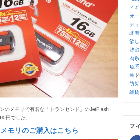
イギ
オー
ディ
北海
欲し
汐留
肉系
魚系
麺
(4
防災
雑貨
のメモリで有名な「トランセンド」のJetFlash
500円でした。
フ
Bメモリのご購入はこちら