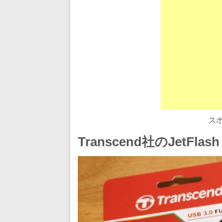
ス
Transcend社のJetFla