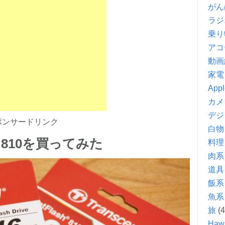
がん
ラジ
乗り
アコ
動画
家電
Appl
カメ
デジ
ポンサードリンク
白物
sh 810を買ってみた
料理
肉系
道具
飯系
魚系
旅
(4
Hawa